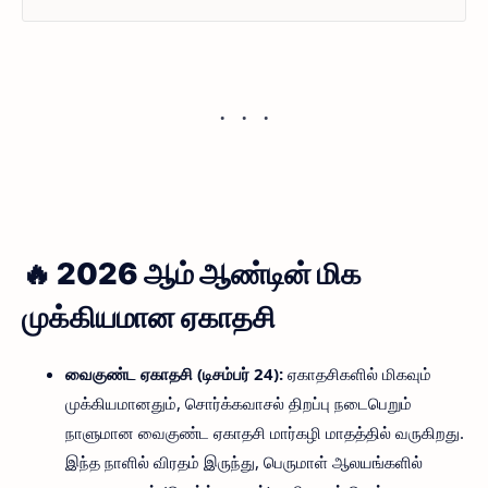
🔥 2026 ஆம் ஆண்டின் மிக
முக்கியமான ஏகாதசி
வைகுண்ட ஏகாதசி (டிசம்பர் 24):
ஏகாதசிகளில் மிகவும்
முக்கியமானதும், சொர்க்கவாசல் திறப்பு நடைபெறும்
நாளுமான வைகுண்ட ஏகாதசி மார்கழி மாதத்தில் வருகிறது.
இந்த நாளில் விரதம் இருந்து, பெருமாள் ஆலயங்களில்