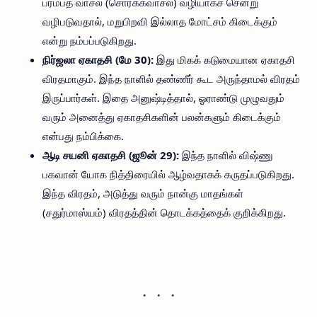
பரமபத வாசல் (சொர்க்கவாசல்) வழியாகச் சென்று
வழிபடுவதால், மறுபிறவி இல்லாத மோட்சம் கிடைக்கும்
என்று நம்பப்படுகிறது.
நிர்ஜலா ஏகாதசி (மே 30):
இது மிகக் கடுமையான ஏகாதசி
விரதமாகும். இந்த நாளில் தண்ணீர் கூட அருந்தாமல் விரதம்
இருப்பார்கள். இதை அனுஷ்டித்தால், ஓராண்டு முழுவதும்
வரும் அனைத்து ஏகாதசிகளின் பலன்களும் கிடைக்கும்
என்பது நம்பிக்கை.
ஆடி சயனி ஏகாதசி (ஜூன் 29):
இந்த நாளில் விஷ்ணு
பகவான் யோக நித்திரையில் ஆழ்வதாகக் கருதப்படுகிறது.
இந்த விரதம், அடுத்து வரும் நான்கு மாதங்கள்
(சதுர்மாஸ்யம்) விரதத்தின் தொடக்கத்தைக் குறிக்கிறது.