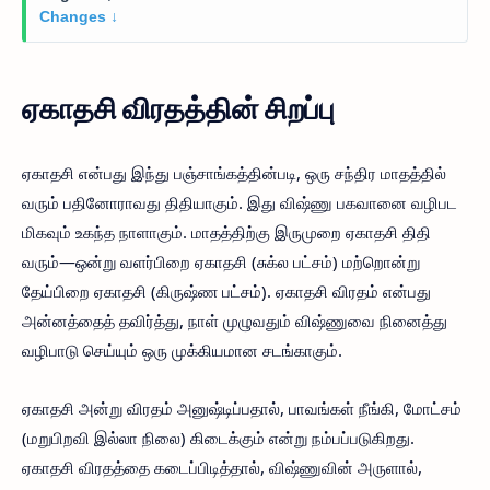
Changes ↓
ஏகாதசி விரதத்தின் சிறப்பு
ஏகாதசி என்பது இந்து பஞ்சாங்கத்தின்படி, ஒரு சந்திர மாதத்தில்
வரும் பதினோராவது திதியாகும். இது விஷ்ணு பகவானை வழிபட
மிகவும் உகந்த நாளாகும். மாதத்திற்கு இருமுறை ஏகாதசி திதி
வரும்—ஒன்று வளர்பிறை ஏகாதசி (சுக்ல பட்சம்) மற்றொன்று
தேய்பிறை ஏகாதசி (கிருஷ்ண பட்சம்). ஏகாதசி விரதம் என்பது
அன்னத்தைத் தவிர்த்து, நாள் முழுவதும் விஷ்ணுவை நினைத்து
வழிபாடு செய்யும் ஒரு முக்கியமான சடங்காகும்.
ஏகாதசி அன்று விரதம் அனுஷ்டிப்பதால், பாவங்கள் நீங்கி, மோட்சம்
(மறுபிறவி இல்லா நிலை) கிடைக்கும் என்று நம்பப்படுகிறது.
ஏகாதசி விரதத்தை கடைப்பிடித்தால், விஷ்ணுவின் அருளால்,