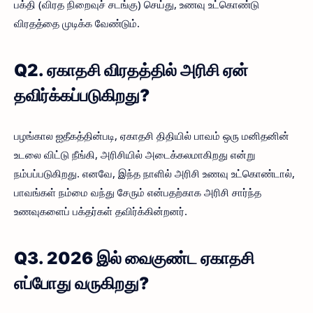
பக்தி (விரத நிறைவுச் சடங்கு) செய்து, உணவு உட்கொண்டு
விரதத்தை முடிக்க வேண்டும்.
Q2. ஏகாதசி விரதத்தில் அரிசி ஏன்
தவிர்க்கப்படுகிறது?
பழங்கால ஐதீகத்தின்படி, ஏகாதசி திதியில் பாவம் ஒரு மனிதனின்
உடலை விட்டு நீங்கி, அரிசியில் அடைக்கலமாகிறது என்று
நம்பப்படுகிறது. எனவே, இந்த நாளில் அரிசி உணவு உட்கொண்டால்,
பாவங்கள் நம்மை வந்து சேரும் என்பதற்காக அரிசி சார்ந்த
உணவுகளைப் பக்தர்கள் தவிர்க்கின்றனர்.
Q3. 2026 இல் வைகுண்ட ஏகாதசி
எப்போது வருகிறது?